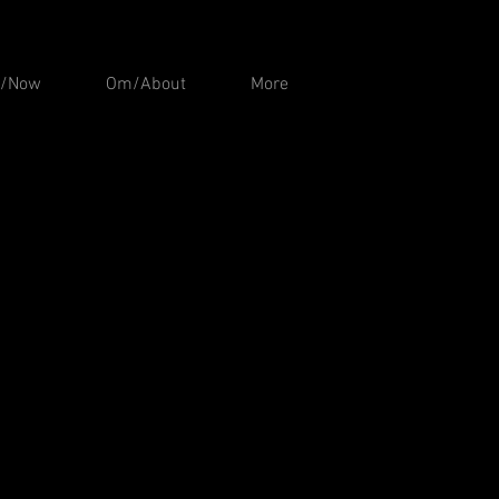
t/Now
Om/About
More