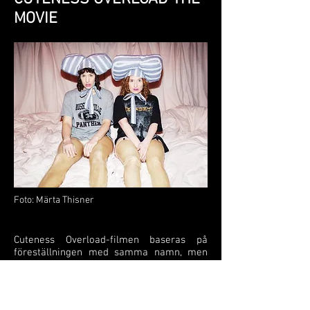
MOVIE
Foto: Märta Thisner
Cuteness Overload-filmen baseras på
föreställningen med samma namn, men
experimenterar med hur filmmediet kan
samverka med scenkonstverket för att
skapa något eget. Arbetsgruppen
drömmer om att ge publiken en känsla av