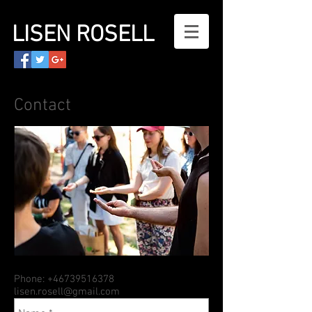
LISEN ROSELL
Contact
Phone:
+46739516378
lisen.rosell@gmail.com